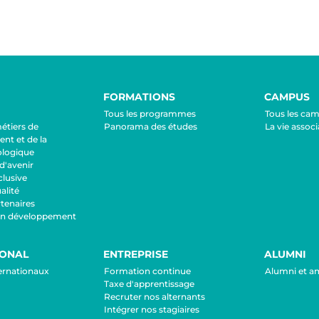
FORMATIONS
CAMPUS
Tous les programmes
Tous les ca
métiers de
Panorama des études
La vie associ
nt et de la
ologique
d'avenir
lusive
lité
tenaires
en développement
IONAL
ENTREPRISE
ALUMNI
ternationaux
Formation continue
Alumni et a
Taxe d'apprentissage
Recruter nos alternants
Intégrer nos stagiaires