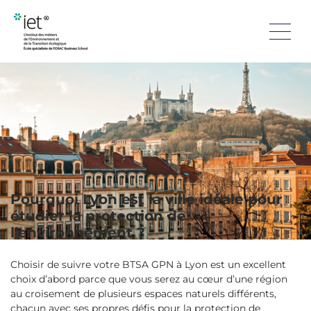
L’écologie vous tient à cœur et vous voulez en faire votre
métier ? Commencer vos études par un BTSA Gestion et
Protection de la Nature est un excellent choix. Que vous
cherchiez une formation courte pour travailler rapidement
ou pour préparer des études plus longues, il vous apportera
des compétences stratégiques. Mais avez-vous réfléchi à la
ville où vous allez le suivre ?
Pourquoi Lyon est la ville idéale pour
étudier la protection de
l’environnement ?
Choisir de suivre votre BTSA GPN à Lyon est un excellent
choix d’abord parce que vous serez au cœur d’une région
au croisement de plusieurs espaces naturels différents,
chacun avec ses propres défis pour la protection de