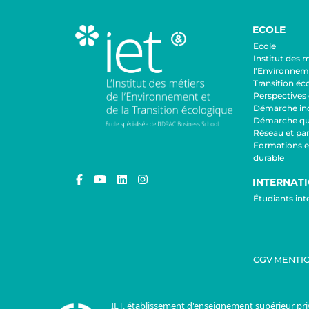
ECOLE
Ecole
Institut des 
l'Environneme
Transition éc
Perspectives 
Démarche inc
Démarche qua
Réseau et par
Formations 
durable
INTERNAT
Étudiants in
CGV
MENTIO