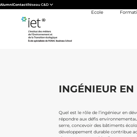
Alumni
Contact
Réseau C&D
Ecole
Format
INGÉNIEUR E
Quel est le rôle de l’ingénieur en d
répondre aux défis environnementaux
serre, concevoir des bâtiments écolog
développement durable contribue act