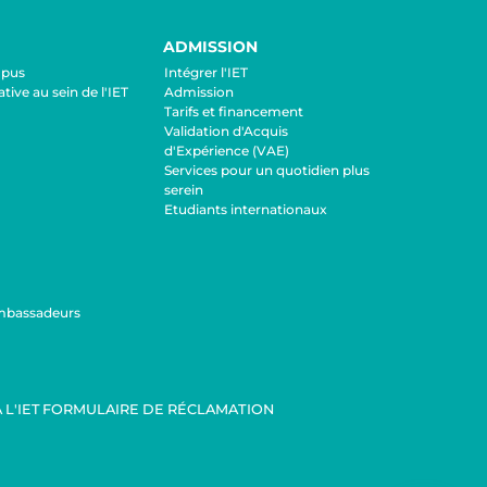
ADMISSION
mpus
Intégrer l'IET
ative au sein de l'IET
Admission
Tarifs et financement
Validation d'Acquis
d'Expérience (VAE)
Services pour un quotidien plus
serein
Etudiants internationaux
mbassadeurs
 L'IET
FORMULAIRE DE RÉCLAMATION