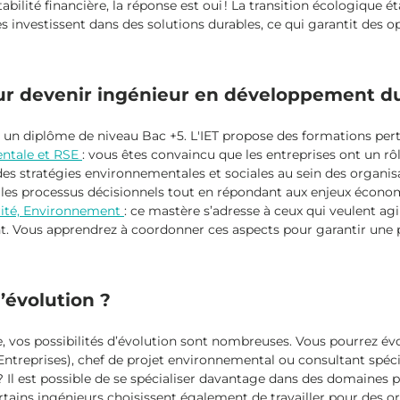
bilité financière, la réponse est oui ! La transition écologique 
ses investissent dans des solutions durables, ce qui garantit des o
our devenir ingénieur en développement du
ir un diplôme de niveau Bac +5. L'IET propose des formations pe
entale et RSE
: vous êtes convaincu que les entreprises ont un rôl
es stratégies environnementales et sociales au sein des organisa
s les processus décisionnels tout en répondant aux enjeux écono
rité, Environnement
: ce mastère s’adresse à ceux qui veulent agir
ent. Vous apprendrez à coordonner ces aspects pour garantir une 
’évolution ?
, vos possibilités d’évolution sont nombreuses. Vous pourrez é
Entreprises), chef de projet environnemental ou consultant spéci
 Il est possible de se spécialiser davantage dans des domaines 
ertains ingénieurs choisissent également de travailler pour des o