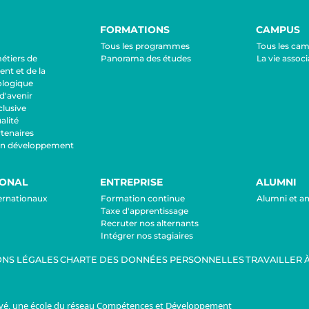
FORMATIONS
CAMPUS
Tous les programmes
Tous les ca
métiers de
Panorama des études
La vie associ
nt et de la
ologique
d'avenir
lusive
lité
tenaires
en développement
IONAL
ENTREPRISE
ALUMNI
ternationaux
Formation continue
Alumni et a
Taxe d'apprentissage
Recruter nos alternants
Intégrer nos stagiaires
NS LÉGALES
CHARTE DES DONNÉES PERSONNELLES
TRAVAILLER À