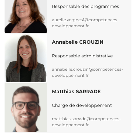
Responsable des programmes
aurelie.vergnes1@competences-
developpement.fr
Annabelle CROUZIN
Responsable administrative
annabelle.crouzin@competences-
developpement.fr
Matthias SARRADE
Chargé de développement
matthias.sarrade@competences-
developpement.fr