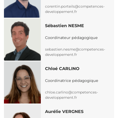
corentin.porteils@competences-
developpement.fr
Sébastien NESME
Coordinateur pédagogique
sebastien.nesme@competences-
developpement.fr
Chloé CARLINO
Coordinatrice pédagogique
chloe.carlino@competences-
developpement.fr
Aurélie VERGNES