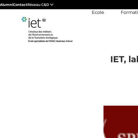
Alumni
Contact
Réseau C&D
Ecole
Format
IET, l