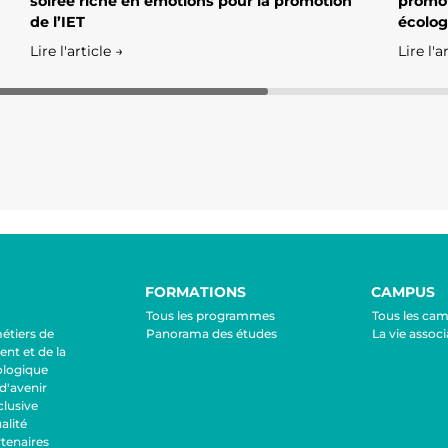
soirée riche en émotions pour la promotion
promot
de l’IET
écolog
Lire l'article →
Lire l'a
FORMATIONS
CAMPUS
Tous les programmes
Tous les ca
métiers de
Panorama des études
La vie associ
nt et de la
ologique
d'avenir
lusive
lité
tenaires