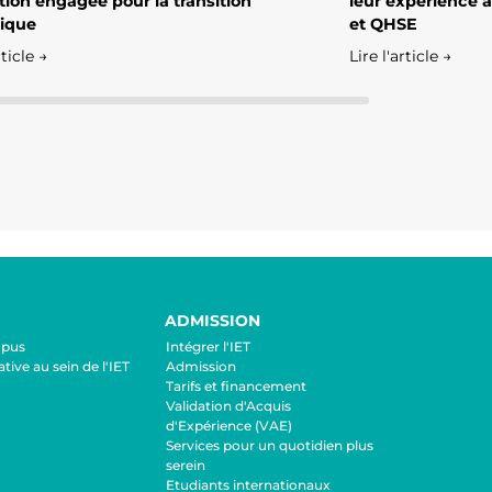
ion engagée pour la transition
leur expérience 
ique
et QHSE
rticle →
Lire l'article →
ADMISSION
mpus
Intégrer l'IET
ative au sein de l'IET
Admission
Tarifs et financement
Validation d'Acquis
d'Expérience (VAE)
Services pour un quotidien plus
serein
Etudiants internationaux