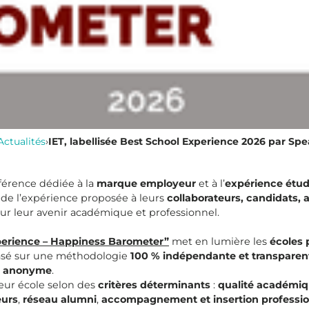
Actualités
›
IET, labellisée Best School Experience 2026 par Spe
férence dédiée à la
marque employeur
et à l’
expérience étud
é de l’expérience proposée à leurs
collaborateurs, candidats, a
 pour leur avenir académique et professionnel.
perience – Happiness Barometer”
met en lumière les
écoles 
asé sur une méthodologie
100 % indépendante et transparen
e anonyme
.
leur école selon des
critères déterminants
:
qualité académi
eurs
,
réseau alumni
,
accompagnement et insertion professio