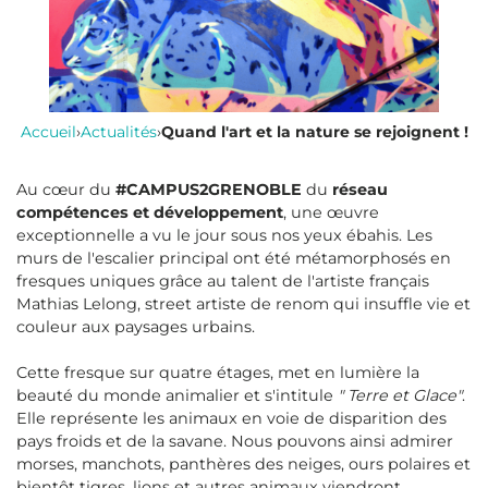
Accueil
›
Actualités
›
Quand l'art et la nature se rejoignent !
Au cœur du
#CAMPUS2GRENOBLE
du
réseau
compétences et développement
, une œuvre
exceptionnelle a vu le jour sous nos yeux ébahis. Les
murs de l'escalier principal ont été métamorphosés en
fresques uniques grâce au talent de l'artiste français
Mathias Lelong, street artiste de renom qui insuffle vie et
couleur aux paysages urbains.
Cette fresque sur quatre étages, met en lumière la
beauté du monde animalier et s'intitule
" Terre et Glace"
.
Elle représente les animaux en voie de disparition des
pays froids et de la savane. Nous pouvons ainsi admirer
morses, manchots, panthères des neiges, ours polaires et
bientôt tigres, lions et autres animaux viendront