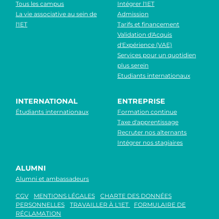
Tous les campus
Intégrer l'IET
La vie associative au sein de
Admission
l'IET
Tarifs et financement
Validation d'Acquis
d'Expérience (VAE)
Services pour un quotidien
plus serein
Etudiants internationaux
INTERNATIONAL
ENTREPRISE
Étudiants internationaux
Formation continue
Taxe d'apprentissage
Recruter nos alternants
Intégrer nos stagiaires
ALUMNI
Alumni et ambassadeurs
CGV
MENTIONS LÉGALES
CHARTE DES DONNÉES
PERSONNELLES
TRAVAILLER À L'IET
FORMULAIRE DE
RÉCLAMATION