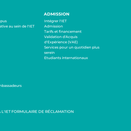
ADMISSION
mpus
Intégrer l'IET
ative au sein de l'IET
Admission
Tarifs et financement
Validation d'Acquis
d'Expérience (VAE)
Services pour un quotidien plus
serein
Etudiants internationaux
mbassadeurs
 L'IET
FORMULAIRE DE RÉCLAMATION