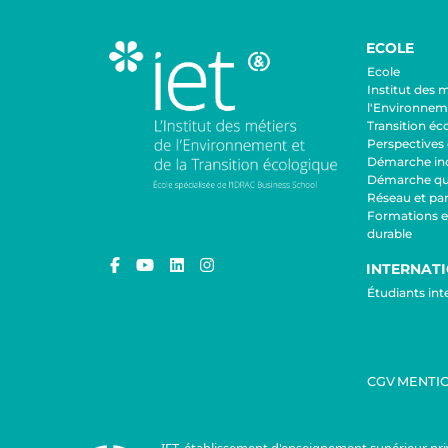
ECOLE
Ecole
Institut des 
l'Environneme
Transition éc
Perspectives 
Démarche inc
Démarche qua
Réseau et par
Formations 
durable
INTERNAT
Étudiants in
CGV
MENTIO