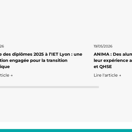
026
19/05/2026
 des diplômes 2025 à l’IET Lyon : une
ANIMA : Des alum
ion engagée pour la transition
leur expérience 
ique
et QHSE
rticle →
Lire l'article →