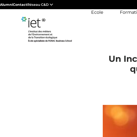
Alumni
Contact
Réseau C&D
Ecole
Format
Un Inc
q