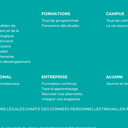
FORMATIONS
CAMPUS
Tous les programmes
Tous les ca
métiers de
Panorama des études
La vie associ
nt et de la
ologique
d'avenir
lusive
lité
tenaires
en développement
IONAL
ENTREPRISE
ALUMNI
ternationaux
Formation continue
Alumni et a
Taxe d'apprentissage
Recruter nos alternants
Intégrer nos stagiaires
NS LÉGALES
CHARTE DES DONNÉES PERSONNELLES
TRAVAILLER À